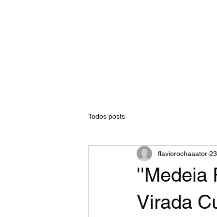
Início
S
Todos posts
flaviorochaaator
23
''Medeia 
Virada Cu