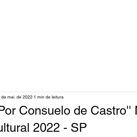
Flávio Rocha
obre
Cenas I
Cenas II
Como Diretor
Lançamentos
 de mai. de 2022
1 min de leitura
Por Consuelo de Castro''
ltural 2022 - SP